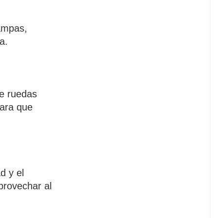
rampas,
a.
de ruedas
para que
d y el
provechar al