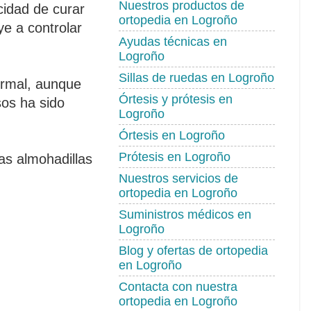
Nuestros productos de
cidad de curar
ortopedia en Logroño
ye a controlar
Ayudas técnicas en
Logroño
Sillas de ruedas en Logroño
ormal, aunque
Órtesis y prótesis en
sos ha sido
Logroño
Órtesis en Logroño
Prótesis en Logroño
las almohadillas
Nuestros servicios de
ortopedia en Logroño
Suministros médicos en
Logroño
Blog y ofertas de ortopedia
en Logroño
Contacta con nuestra
ortopedia en Logroño